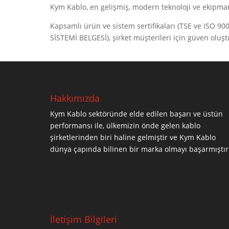
Kym Kablo, en gelişmiş, modern teknoloji ve ekipman
Kapsamlı ürün ve sistem sertifikaları (TSE ve ISO 
SİSTEMİ BELGESİ), şirket müşterileri için güven oluşt
Hakkımızda
Kym Kablo sektöründe elde edilen başarı ve üstün
performansı ile, ülkemizin önde gelen kablo
şirketlerinden biri haline gelmiştir ve Kym Kablo
dünya çapında bilinen bir marka olmayı başarmıştır
İletişim Bilgileri