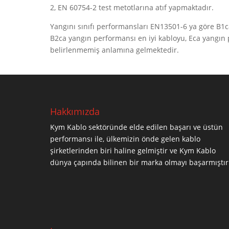
2, EN 60754-2 test metotlarına atıf yapmaktadır.
Yangını sınıfı performansları EN13501-6 ya göre B1ca,
B2ca yangın performansı en iyi kabloyu, Eca yangın p
belirlenmemiş anlamına gelmektedir.
Hakkımızda
Kym Kablo sektöründe elde edilen başarı ve üstün
performansı ile, ülkemizin önde gelen kablo
şirketlerinden biri haline gelmiştir ve Kym Kablo
dünya çapında bilinen bir marka olmayı başarmıştır