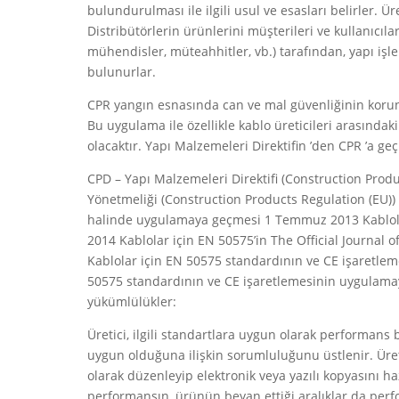
bulundurulması ile ilgili usul ve esasları belirler. Ü
Distribütörlerin ürünlerini müşterileri ve kullanıcılar
mühendisler, müteahhitler, vb.) tarafından, yapı işl
bulunurlar.
CPR yangın esnasında can ve mal güvenliğinin korunm
Bu uygulama ile özellikle kablo üreticileri arasında
olacaktır. Yapı Malzemeleri Direktifin ’den CPR ’a ge
CPD – Yapı Malzemeleri Direktifi (Construction Produ
Yönetmeliği (Construction Products Regulation (EU))
halinde uygulamaya geçmesi 1 Temmuz 2013 Kablolar
2014 Kablolar için EN 50575’in The Official Journa
Kablolar için EN 50575 standardının ve CE işaretl
50575 standardının ve CE işaretlemesinin uygulamay
yükümlülükler:
Üretici, ilgili standartlara uygun olarak performan
uygun olduğuna ilişkin sorumluluğunu üstlenir. Üret
olarak düzenleyip elektronik veya yazılı kopyasını haz
performansın, ürünün beyan ettiği aralıklar da perfo