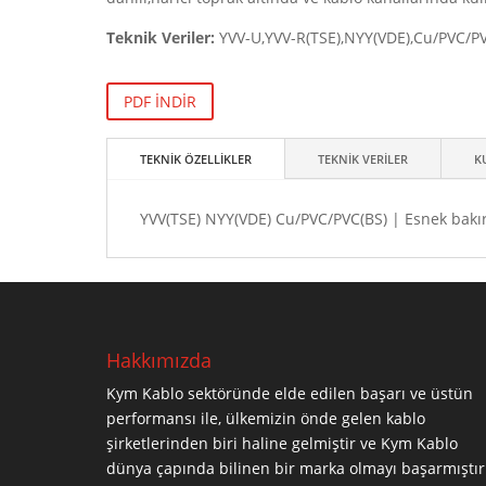
Teknik Veriler:
YVV-U,YVV-R(TSE),NYY(VDE),Cu/PVC/P
PDF İNDİR
TEKNİK ÖZELLİKLER
TEKNİK VERİLER
K
YVV(TSE) NYY(VDE) Cu/PVC/PVC(BS) | Esnek bakır 
Hakkımızda
Kym Kablo sektöründe elde edilen başarı ve üstün
performansı ile, ülkemizin önde gelen kablo
şirketlerinden biri haline gelmiştir ve Kym Kablo
dünya çapında bilinen bir marka olmayı başarmıştır