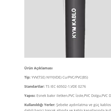
Ürün Açıklaması
Tip:
YVV(TSE) NYY(VDE) Cu/PVC/PVC(BS)
Standartlar:
TS IEC 60502-1,VDE 0276
Yapısı:
Esnek bakır iletken,PVC İzole,PVC Dolgu,PVC Dı
Kullanıldığı Yerler:
Şebeke aydınlatma ve güç kablosu
dahili,harici toprak altında ve kablo kanallarında kull