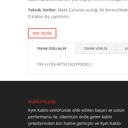
Teknik Veriler:
Maks.Çalışma sıcalığı 90 derece,Maks
D:Kablo dış çapı(mm)
PDF İNDİR
TEKNİK ÖZELLİKLER
TEKNİK VERİLER
K
YXV-U,YXV-R(TSE),N2XY(VDE) |
Hakkımızda
Kym Kablo sektöründe elde edilen başarı ve üstün
performansı ile, ülkemizin önde gelen kablo
şirketlerinden biri haline gelmiştir ve Kym Kablo