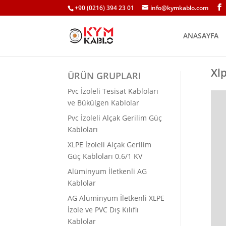
+90 (0216) 394 23 01
info@kymkablo.com
ANASAYFA
Xlp
ÜRÜN GRUPLARI
Pvc İzoleli Tesisat Kabloları
ve Bükülgen Kablolar
Pvc İzoleli Alçak Gerilim Güç
Kabloları
XLPE İzoleli Alçak Gerilim
Güç Kabloları 0.6/1 KV
Alüminyum İletkenli AG
Kablolar
AG Alüminyum İletkenli XLPE
İzole ve PVC Dış Kılıflı
Kablolar