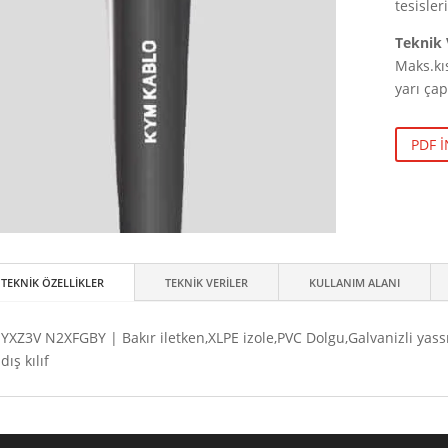
tesisler
Teknik 
Maks.kı
yarı ça
PDF 
TEKNİK ÖZELLİKLER
TEKNİK VERİLER
KULLANIM ALANI
YXZ3V N2XFGBY | Bakır iletken,XLPE izole,PVC Dolgu,Galvanizli yassı 
dış kılıf