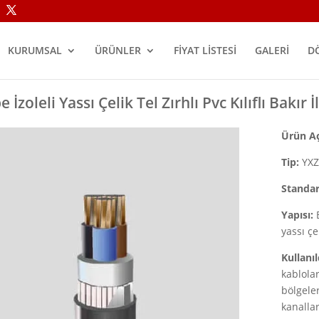
KURUMSAL
ÜRÜNLER
FİYAT LİSTESİ
GALERİ
D
e İzoleli Yassı Çelik Tel Zırhlı Pvc Kılıflı Bakır 
Ürün A
Tip:
YXZ
Standar
Yapısı:
B
yassı çe
Kullanıl
kablola
bölgele
kanalla