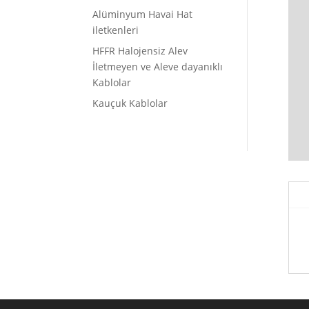
Alüminyum Havai Hat
iletkenleri
HFFR Halojensiz Alev
İletmeyen ve Aleve dayanıklı
Kablolar
Kauçuk Kablolar