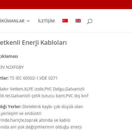
ÖKÜMANLAR
İLETİŞİM
İletkenli Enerji Kabloları
çıklaması
3V N2XFGBY
tlar:
TS IEC 60502-1,VDE 0271
akır iletken,XLPE izole,PVC Dolgu,Galvanizli
lik tel,Galvanizli çelik tutucu bant,PVC dış kılıf
dığı Yerler:
Dielektrik kaybı çok düşük olan
r,yerleşim ve endüstri
rinde,hariçte,toprak altında ve kablo
rında ani yük değişimlerinin olduğu enerji