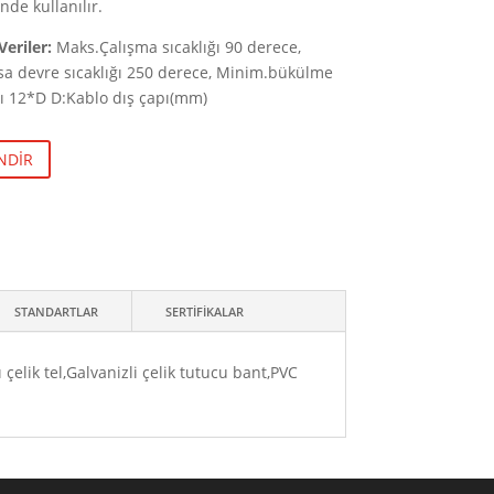
inde kullanılır.
Veriler:
Maks.Çalışma sıcaklığı 90 derece,
sa devre sıcaklığı 250 derece, Minim.bükülme
pı 12*D D:Kablo dış çapı(mm)
İNDİR
STANDARTLAR
SERTİFİKALAR
çelik tel,Galvanizli çelik tutucu bant,PVC